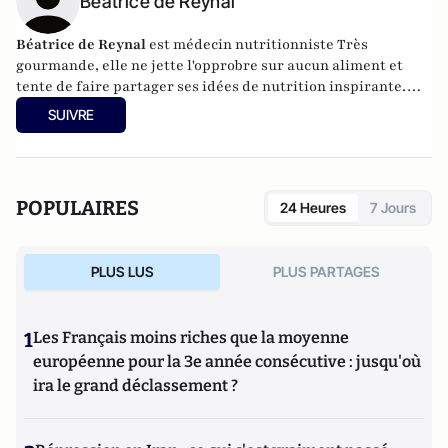
Béatrice de Reynal
Béatrice de Reynal
est médecin nutritionniste Très
gourmande, elle ne jette l'opprobre sur aucun aliment et
tente de faire partager ses idées de nutrition inspirante.
Elle est par ailleurs l'auteur du blog "
MiamMiam
".
SUIVRE
POPULAIRES
24 Heures
7 Jours
PLUS LUS
PLUS PARTAGES
1
Les Français moins riches que la moyenne
européenne pour la 3e année consécutive : jusqu'où
ira le grand déclassement ?