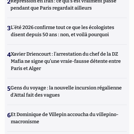
2
Répression en Iran : ce qui s'est vraiment passé
pendant que Paris regardait ailleurs
3
L’été 2026 confirme tout ce que les écologistes
disent depuis 50 ans : non, et voilà pourquoi
4
Xavier Driencourt : l’arrestation du chef de la DZ
Mafia ne signe qu’une vraie-fausse détente entre
Paris et Alger
5
Gens du voyage : la nouvelle incursion régalienne
d'Attal fait des vagues
6
Et Dominique de Villepin accoucha du villepino-
macronisme