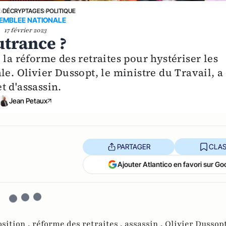
E
›
DÉCRYPTAGES
›
POLITIQUE
EMBLEE NATIONALE
17 février 2023
utrance ?
 la réforme des retraites pour hystériser les
le. Olivier Dussopt, le ministre du Travail, a
t d'assassin.
Jean Petaux
PARTAGER
CLAS
Ajouter Atlantico en favori sur Go
sition ,
réforme des retraites ,
assassin ,
Olivier Dussopt