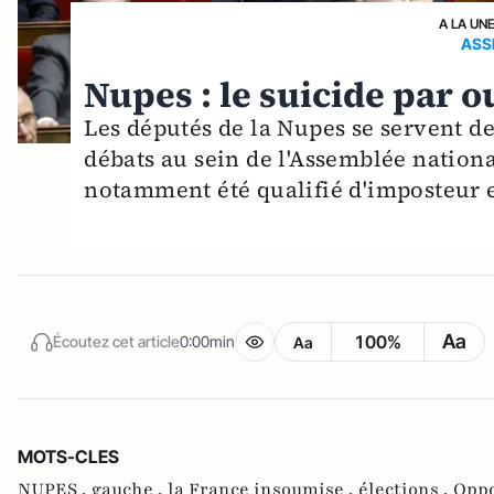
A LA UN
ASS
Nupes : le suicide par o
Les députés de la Nupes se servent de
débats au sein de l'Assemblée nationa
notamment été qualifié d'imposteur e
Aa
100%
Écoutez cet article
0:00min
Aa
MOTS-CLES
NUPES ,
gauche ,
la France insoumise ,
élections ,
Oppo