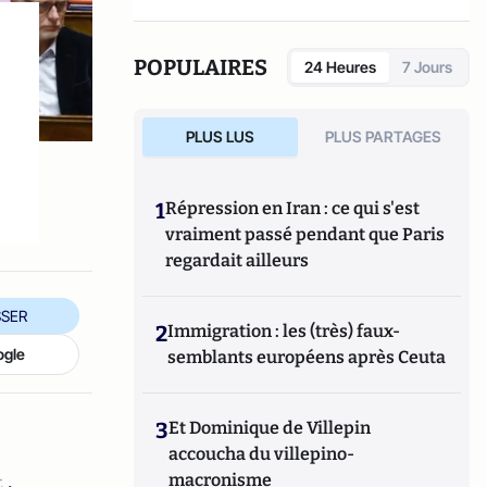
POPULAIRES
24 Heures
7 Jours
PLUS LUS
PLUS PARTAGES
1
Répression en Iran : ce qui s'est
vraiment passé pendant que Paris
regardait ailleurs
SER
2
Immigration : les (très) faux-
ogle
semblants européens après Ceuta
3
Et Dominique de Villepin
accoucha du villepino-
macronisme
 ,