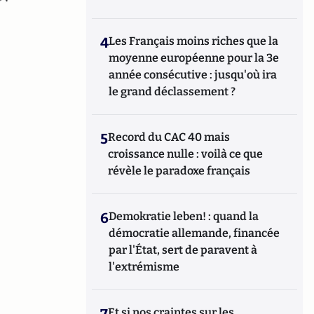
4
Les Français moins riches que la
moyenne européenne pour la 3e
année consécutive : jusqu'où ira
le grand déclassement ?
5
Record du CAC 40 mais
croissance nulle : voilà ce que
révèle le paradoxe français
6
Demokratie leben! : quand la
démocratie allemande, financée
par l'État, sert de paravent à
l'extrémisme
7
Et si nos craintes sur les