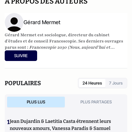
A PROPOS DES AUTEURS
Gérard Mermet
Gérard Mermet est sociologue, directeur du cabinet
d’études et de conseil Francoscopie. Ses derniers ouvrages
parus sont :
Francoscopie 2030 (Nous, aujourd’hui et
demain)
, Larousse, 2018.
Réinventons l'Avenir (Pour un
SUIVRE
Grand Pacte de Solidarité post-Covid)
, l'Archipel, 2021. L
e
Contrat vital (Pour un monde moral et durable)
, Empreinte
Temps présent, 2022.
L'Avenir est en NOUS ! (Avant qu'il soit
trop tard)
, JDH Éditions, 2024.
POPULAIRES
24 Heures
7 Jours
PLUS LUS
PLUS PARTAGES
1
Jean Dujardin & Laetitia Casta étrennent leurs
nouveaux amours, Vanessa Paradis & Samuel