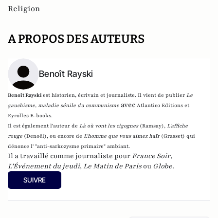
Religion
A PROPOS DES AUTEURS
Benoît Rayski
Benoît Rayski
est historien, écrivain et journaliste. Il vient de publier
Le
avec
gauchisme, maladie sénile du communisme
Atlantico Editions et
Eyrolles E-books.
Il est également l'auteur de
Là où vont les cigognes
(Ramsay),
L'affiche
rouge
(Denoël), ou encore de
L'homme que vous aimez haïr
(Grasset)
qui
dénonce l' "anti-sarkozysme primaire" ambiant.
Il a travaillé comme journaliste pour
France Soir
,
L'Événement du jeudi
,
Le Matin de Paris
ou
Globe
.
SUIVRE