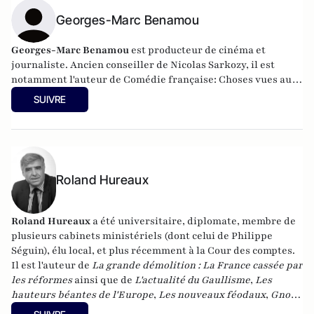
Georges-Marc Benamou
Georges-Marc Benamou
est producteur de cinéma et
journaliste. Ancien conseiller de Nicolas Sarkozy, il est
notamment l'auteur de
Comédie française: Choses vues au
coeur du pouvoir
(octobre 2014, Fayard), ainsi que de "Dites-
SUIVRE
leur que je ne suis pas le diable" (janvier 2016, Plon).
Roland Hureaux
Roland Hureaux
a été universitaire, diplomate, membre de
plusieurs cabinets ministériels (dont celui de Philippe
Séguin), élu local, et plus récemment à la Cour des comptes.
Il est l'auteur de
La grande démolition : La France cassée par
les réformes
ainsi que de
L'actualité du Gaullisme
,
Les
hauteurs béantes de l'Europe
,
Les nouveaux féodaux
,
Gnose
et gnostiques des origines à nos jours
.