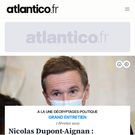
A LA UNE
›
DÉCRYPTAGES
›
POLITIQUE
GRAND ENTRETIEN
7 février 2021
Nicolas Dupont-Aignan :