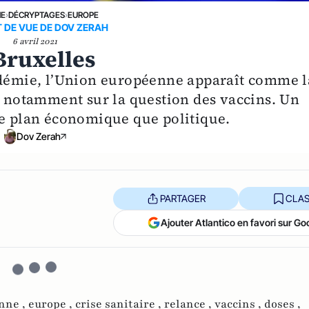
NE
›
DÉCRYPTAGES
›
EUROPE
T DE VUE DE DOV ZERAH
6 avril 2021
Bruxelles
andémie, l’Union européenne apparaît comme l
e, notamment sur la question des vaccins. Un
le plan économique que politique.
Dov Zerah
PARTAGER
CLAS
Ajouter Atlantico en favori sur Go
nne ,
europe ,
crise sanitaire ,
relance ,
vaccins ,
doses ,