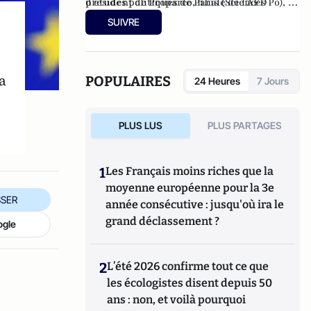
président de Proparco, filiale de l’AFD
d’études politiques de Paris (Sciences Po), à
spécialisée dans le financement du secteur
l’ENA, ainsi qu’à l’École des hautes études
SUIVRE
privé et censeur d'OSEO.
commerciales de Paris (HEC). Conseiller
municipal de Neuilly-sur-Seine de 2008 à
2014, et à nouveau depuis 2020.
Administrateur du Consistoire de Paris de
a
POPULAIRES
24 Heures
7 Jours
1998 à 2006 et de 2010 à 2018, il en a été le
président en 2010.
PLUS LUS
PLUS PARTAGES
1
Les Français moins riches que la
moyenne européenne pour la 3e
SER
année consécutive : jusqu'où ira le
grand déclassement ?
ogle
2
L’été 2026 confirme tout ce que
les écologistes disent depuis 50
ans : non, et voilà pourquoi