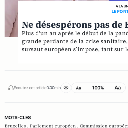
A LA U
LE POIN
Ne désespérons pas de 
Plus d'un an après le début de la p
grande perdante de la crise sanitair
sursaut européen s’impose, tant sur 
Aa
100%
Écoutez cet article
0:00min
Aa
MOTS-CLES
Bruxelles ,
Parlement européen ,
Commission europée