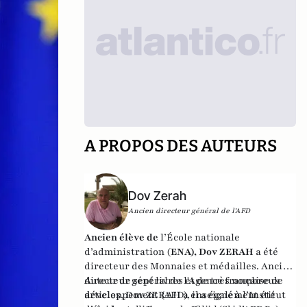
A PROPOS DES AUTEURS
Dov Zerah
Ancien directeur général de l'AFD
Ancien élève de
l’École nationale
d’administration (
ENA), Dov ZERAH
a été
directeur des Monnaies et médailles. Ancien
directeur général de l'Agence française de
Auteur de sept livres et de très nombreux
développement (AFD), il a également été
articles, Dov ZERAH a enseigné à l’Institut