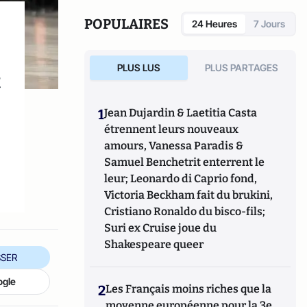
POPULAIRES
24 Heures
7 Jours
PLUS LUS
PLUS PARTAGES
t
1
Jean Dujardin & Laetitia Casta
étrennent leurs nouveaux
amours, Vanessa Paradis &
Samuel Benchetrit enterrent le
leur; Leonardo di Caprio fond,
Victoria Beckham fait du brukini,
Cristiano Ronaldo du bisco-fils;
Suri ex Cruise joue du
Shakespeare queer
SER
ogle
2
Les Français moins riches que la
moyenne européenne pour la 3e