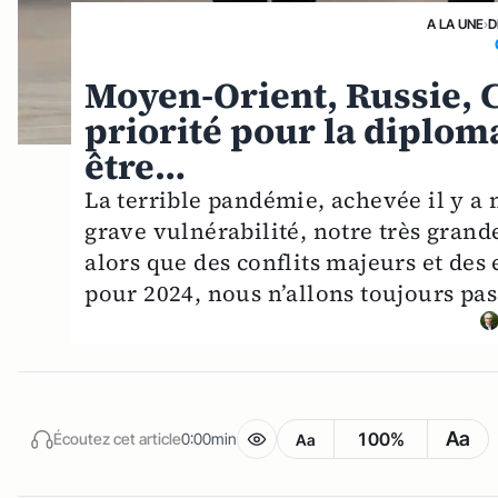
A LA UNE
›
D
Moyen-Orient, Russie, Ch
priorité pour la diplom
être…
La terrible pandémie, achevée il y a 
grave vulnérabilité, notre très grand
alors que des conflits majeurs et de
pour 2024, nous n’allons toujours pa
Aa
100%
Écoutez cet article
0:00min
Aa