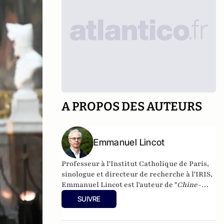
A PROPOS DES AUTEURS
Emmanuel Lincot
Professeur à l'Institut Catholique de Paris,
sinologue et directeur de recherche à l'IRIS,
Emmanuel Lincot est l'auteur de "
Chine-
Inde. La guerre des mondes
" aux éditions Le
SUIVRE
Cerf (à paraître le 27 février).