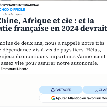
ÉCRYPTAGES
›
INTERNATIONAL
CHOIX DIFFICILE
7 janvier 2024
ine, Afrique et cie : et la
atie française en 2024 devrai
moins de deux ans, nous a rappelé notre très
e dépendance vis-à-vis de pays tiers. Hélas,
s enjeux économiques importants s’annoncent
s assez vite pour assurer notre autonomie.
Emmanuel Lincot
PARTAGER
CLAS
Ajouter Atlantico en favori sur Go