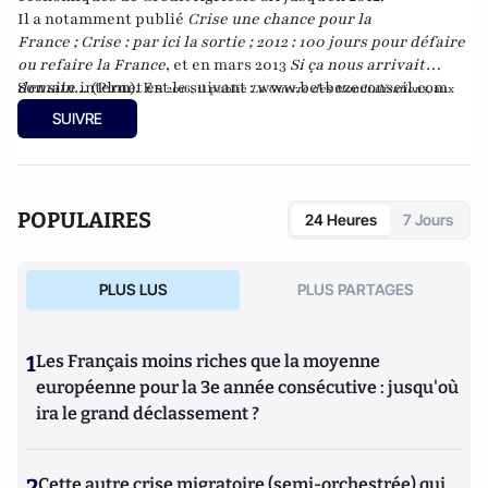
Il a notamment publié
Crise une chance pour la
France
;
Crise : par ici la sortie
;
2012 : 100 jours pour défaire
ou refaire la France
, et en mars 2013
Si ça nous arrivait
demain...
Son site internet est le suivant :
(Plon). En
www.betbezeconseil.com
2016, il publie
La Guerre des Mondialisations
, aux
et en 2017 "La France, ce malade imaginaire"
éditions
Economica
SUIVRE
chez le même éditeur.
POPULAIRES
24 Heures
7 Jours
PLUS LUS
PLUS PARTAGES
1
Les Français moins riches que la moyenne
européenne pour la 3e année consécutive : jusqu'où
ira le grand déclassement ?
2
Cette autre crise migratoire (semi-orchestrée) qui