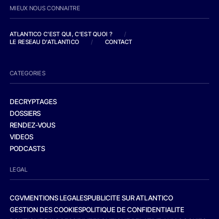
MIEUX NOUS CONNAITRE
ATLANTICO C'EST QUI, C'EST QUOI ?
/
LE RESEAU D'ATLANTICO
/
CONTACT
CATEGORIES
DECRYPTAGES
DOSSIERS
RENDEZ-VOUS
VIDEOS
PODCASTS
LEGAL
CGV
MENTIONS LEGALES
PUBLICITE SUR ATLANTICO
GESTION DES COOKIES
POLITIQUE DE CONFIDENTIALITE