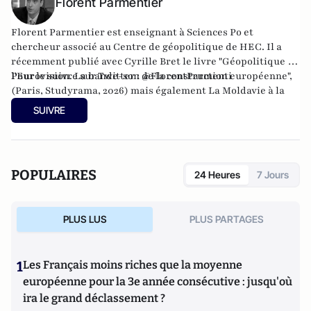
Florent Parmentier
Florent Parmentier est enseignant à Sciences Po et
chercheur associé au Centre de géopolitique de HEC. Il a
récemment publié avec Cyrille Bret le livre "Géopolitique de
l'Eurovision. La bande-son de la construction européenne",
Pour le suivre sur Twitter :
@FlorentParmenti
(Paris, Studyrama, 2026) mais également
La Moldavie à la
croisée des mondes
(avec Josette Durrieu) ainsi que
Les
SUIVRE
chemins de l’Etat de droit, la voie étroite des pays entre
Europe et Russie
. Il est le créateur avec Cyrille Bret du blog
Eurasia Prospective
.
POPULAIRES
24 Heures
7 Jours
PLUS LUS
PLUS PARTAGES
1
Les Français moins riches que la moyenne
européenne pour la 3e année consécutive : jusqu'où
ira le grand déclassement ?