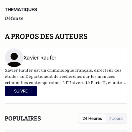
THEMATIQUES
Défense
A PROPOS DES AUTEURS
Xavier Raufer
Xavier Raufer est un criminologue français, directeur des
études au Département de recherches sur les menaces
criminelles contemporaines à l'
Université Paris II
, et auteur
de nombreux ouvrages sur le sujet. Dernier en date:
La
SUIVRE
criminalité organisée dans le chaos mondial : mafias,
triades, cartels, clans
. Il est directeur d'études, pôle
sécurité-défense-criminologie du Conservatoire National
des Arts et Métiers.
POPULAIRES
24 Heures
7 Jours