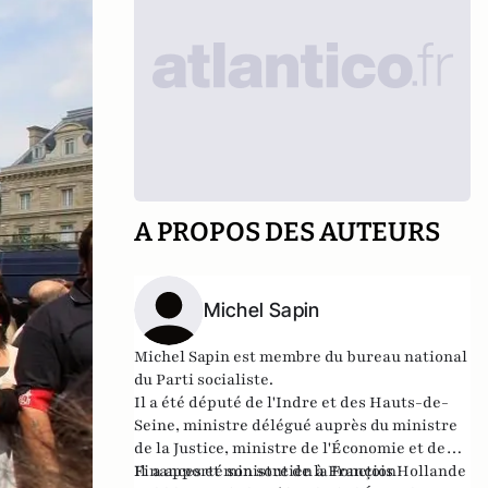
A PROPOS DES AUTEURS
Michel Sapin
Michel Sapin est membre du bureau national
du Parti socialiste.
Il a été député de l'Indre et des Hauts-de-
Seine, ministre délégué auprès du ministre
de la Justice, ministre de l'Économie et des
Finances et ministre de la Fonction
Il a apporté son soutien à François Hollande