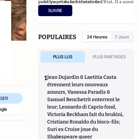
publique et de la Réforme de l'État. Il a aussi
pour les primaires socialistes.
été président du Conseil régional du
SUIVRE
Centre. Il a été réélu en 2007 député de
l'Indre et maire d'Argenton-sur-Creuse.
POPULAIRES
24 Heures
7 Jours
PLUS LUS
PLUS PARTAGES
1
Jean Dujardin & Laetitia Casta
étrennent leurs nouveaux
amours, Vanessa Paradis &
SER
Samuel Benchetrit enterrent le
leur; Leonardo di Caprio fond,
ogle
Victoria Beckham fait du brukini,
Cristiano Ronaldo du bisco-fils;
Suri ex Cruise joue du
Shakespeare queer