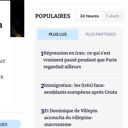
encore "Écosophie" (Ed du Cerf, 2017), "Êtres
postmoderne" ( Ed du Cerf 2018), "La
nostalgie du sacré" ( Ed du Cerf, 2020).
POPULAIRES
24 Heures
7 Jours
n
PLUS LUS
PLUS PARTAGES
1
Répression en Iran : ce qui s'est
ur
vraiment passé pendant que Paris
regardait ailleurs
és
2
Immigration : les (très) faux-
semblants européens après Ceuta
3
Et Dominique de Villepin
accoucha du villepino-
macronisme
SER