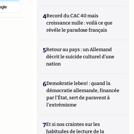
ogle
4
Record du CAC 40 mais
croissance nulle : voilà ce que
révèle le paradoxe français
5
Retour au pays : un Allemand
décrit le suicide culturel d’une
nation
6
Demokratie leben! : quand la
démocratie allemande, financée
par l'État, sert de paravent à
l'extrémisme
7
Et si nos craintes sur les
habitudes de lecture de la