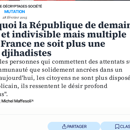
NE
›
DÉCRYPTAGES
›
SOCIÉTÉ
MUTATION
28 février 2015
rquoi la République de demai
 et indivisible mais multiple
 France ne soit plus une
 djihadistes
 les personnes qui commettent des attentats s
ommunauté que solidement ancrées dans un
aujourd'hui, les citoyens ne sont plus dispos
icain, ils ressentent le désir profond
s".
Michel Maffesoli
PARTAGER
CLAS