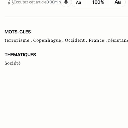
Aa
100%
Écoutez cet article
0:00min
Aa
MOTS-CLES
terrorisme ,
Copenhague ,
Occident ,
France ,
résistan
THEMATIQUES
Société