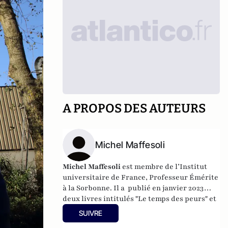
A PROPOS DES AUTEURS
Michel Maffesoli
Michel Maffesoli
est membre de l’Institut
universitaire de France, Professeur Émérite
à la Sorbonne. Il a publié en janvier 2023
deux livres intitulés "Le temps des peurs" et
"Logique de l'assentiment" (Editions du
SUIVRE
Cerf). Il est également l'auteur de livres