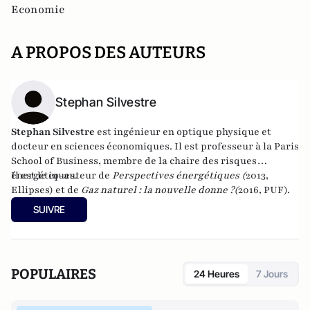
Economie
A PROPOS DES AUTEURS
Stephan Silvestre
Stephan Silvestre
est ingénieur en optique physique et
docteur en sciences économiques. Il est professeur à la Paris
School of Business, membre de la chaire des risques
énergétiques.
Il est le co-auteur de
Perspectives énergétiques (
2013,
Ellipses) et de
Gaz naturel : la nouvelle donne ?
(
2016, PUF).
SUIVRE
POPULAIRES
24 Heures
7 Jours