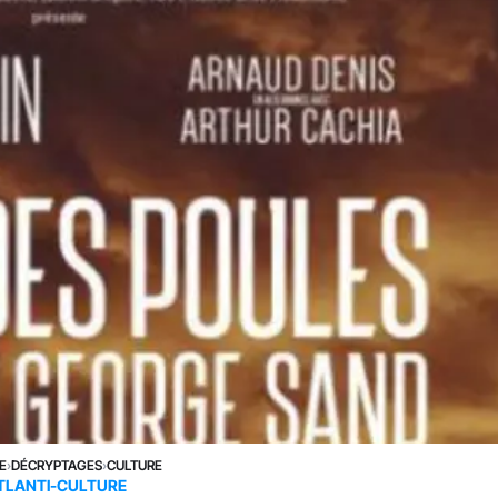
E
›
DÉCRYPTAGES
›
CULTURE
TLANTI-CULTURE