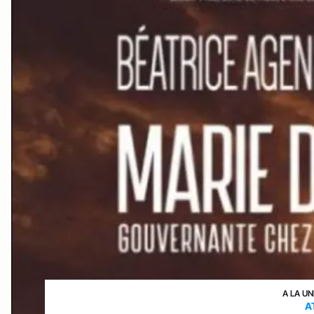
A LA UN
A