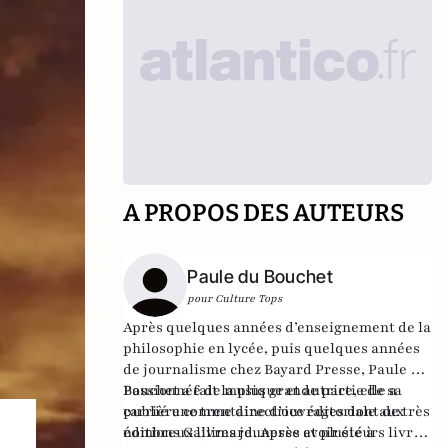
A PROPOS DES AUTEURS
Paule du Bouchet
pour Culture Tops
Après quelques années d’enseignement de la
philosophie en lycée, puis quelques années
de journalisme chez Bayard Presse, Paule du
Bouchet a fait la plus grande partie de sa
Passionnée de musique et autrice, elle a
carrière comme directrice éditoriale aux
publié une trentaine d’ouvrages dont de très
éditions Gallimard. Après avoir été à
nombreux livres jeunesse et plusieurs livres