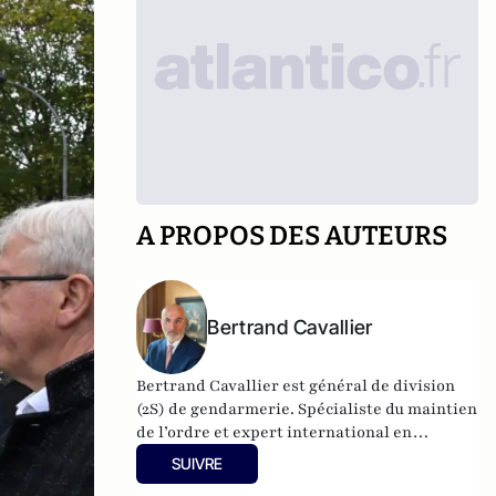
A PROPOS DES AUTEURS
Bertrand Cavallier
Bertrand Cavallier est général de division
(2S) de gendarmerie. Spécialiste du maintien
de l’ordre et expert international en
sécurité des Etats, il est notamment
SUIVRE
régulièrement engagé en Afrique. Le