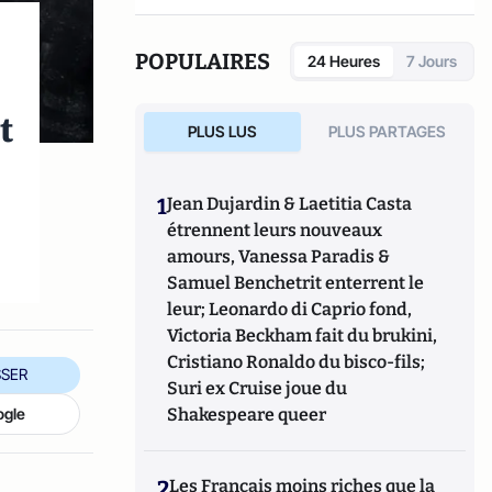
général Bertrand Cavallier est l'ancien
commandant du Centre national
d’entraînement des Forces de gendarmerie
POPULAIRES
24 Heures
7 Jours
de Saint-Astier.
t
PLUS LUS
PLUS PARTAGES
1
Jean Dujardin & Laetitia Casta
étrennent leurs nouveaux
amours, Vanessa Paradis &
Samuel Benchetrit enterrent le
leur; Leonardo di Caprio fond,
Victoria Beckham fait du brukini,
Cristiano Ronaldo du bisco-fils;
SER
Suri ex Cruise joue du
ogle
Shakespeare queer
2
Les Français moins riches que la