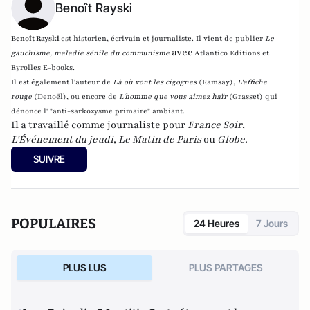
Benoît Rayski
Benoît Rayski
est historien, écrivain et journaliste. Il vient de publier
Le
avec
gauchisme, maladie sénile du communisme
Atlantico Editions et
Eyrolles E-books.
Il est également l'auteur de
Là où vont les cigognes
(Ramsay),
L'affiche
rouge
(Denoël), ou encore de
L'homme que vous aimez haïr
(Grasset)
qui
dénonce l' "anti-sarkozysme primaire" ambiant.
Il a travaillé comme journaliste pour
France Soir
,
L'Événement du jeudi
,
Le Matin de Paris
ou
Globe
.
SUIVRE
POPULAIRES
24 Heures
7 Jours
PLUS LUS
PLUS PARTAGES