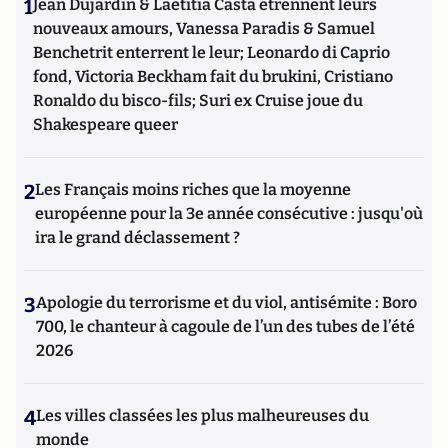
1
Jean Dujardin & Laetitia Casta étrennent leurs
nouveaux amours, Vanessa Paradis & Samuel
Benchetrit enterrent le leur; Leonardo di Caprio
fond, Victoria Beckham fait du brukini, Cristiano
Ronaldo du bisco-fils; Suri ex Cruise joue du
Shakespeare queer
2
Les Français moins riches que la moyenne
européenne pour la 3e année consécutive : jusqu'où
ira le grand déclassement ?
3
Apologie du terrorisme et du viol, antisémite : Boro
700, le chanteur à cagoule de l’un des tubes de l’été
2026
4
Les villes classées les plus malheureuses du
monde