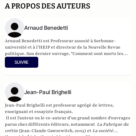
A PROPOS DES AUTEURS
Arnaud Benedetti
Arnaud Benedetti est Professeur associé à Sorbonne-
université et à l’HEIP et directeur de la Nouvelle Revue
politique.
Son dernier ouvrage
, "Comment sont morts les
politiques ? Le grand malaise du pouvoir", est publié aux
SUIVRE
éditions du Cerf (4 Novembre 2021).
Jean-Paul Brighelli
Jean-Paul Brighelli est professeur agrégé de lettres,
enseignant et essayiste français.
Il est l'auteur ou le co-auteur d'un grand nombre d'ouvrages
parus chez différents éditeurs, notamment
La Fabrique du
crétin
(Jean-Claude Gawsewitch, 2005) et
La société