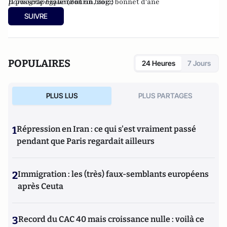
pornographique
Il possède également un blog :
(Bourin, 2012)
bonnet d'âne
SUIVRE
POPULAIRES
24 Heures
7 Jours
PLUS LUS
PLUS PARTAGES
1
Répression en Iran : ce qui s'est vraiment passé
pendant que Paris regardait ailleurs
2
Immigration : les (très) faux-semblants européens
après Ceuta
3
Record du CAC 40 mais croissance nulle : voilà ce