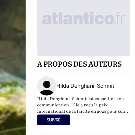
A PROPOS DES AUTEURS
Hilda Dehghani-Schmit
Hilda Dehghani-Schmit est conseillère en
communication. Elle a reçu le prix
international de la laïcité en 2023 pour son
engagement en faveur des droits de
SUIVRE
l’Homme.