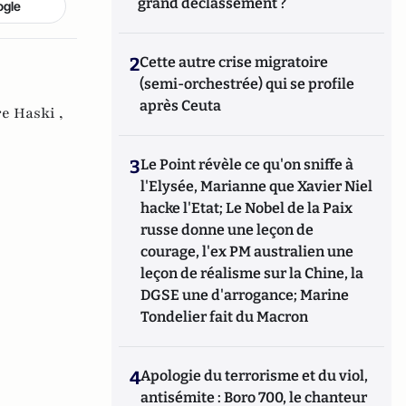
diplômé en géopolitique et relations
grand déclassement ?
ogle
internationales (IEP).
2
Cette autre crise migratoire
(semi-orchestrée) qui se profile
après Ceuta
e Haski ,
3
Le Point révèle ce qu'on sniffe à
l'Elysée, Marianne que Xavier Niel
hacke l'Etat; Le Nobel de la Paix
russe donne une leçon de
courage, l'ex PM australien une
leçon de réalisme sur la Chine, la
DGSE une d'arrogance; Marine
Tondelier fait du Macron
4
Apologie du terrorisme et du viol,
antisémite : Boro 700, le chanteur