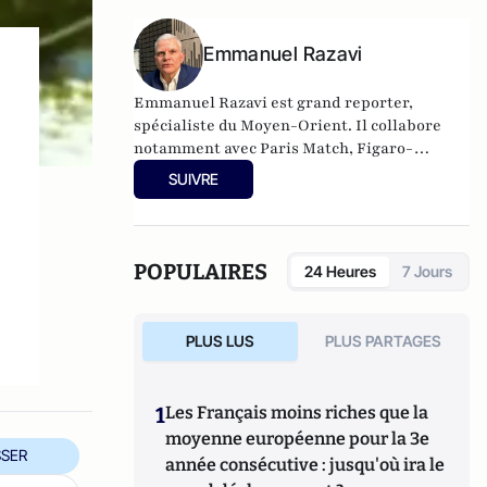
Emmanuel Razavi
Emmanuel Razavi est grand reporter,
spécialiste du Moyen-Orient. Il collabore
notamment avec Paris Match, Figaro-
Magazine, Franc-Tireur, Atlantico, Politique
SUIVRE
Internationale, Écran de Veille et Valeurs
l
Actuelles. Il a réalisé plusieurs
documentaires sur les groupes islamistes au
Moyen-Orient, diffusés sur Arte, Planète et
POPULAIRES
24 Heures
7 Jours
M6, qui ont eu un large retentissement.
Auteur d’une dizaine d’ouvrages, son
dernier livre, « La Pieuvre de Téhéran »
PLUS LUS
PLUS PARTAGES
(Cerf, 2025), révèle les ingérences et les
réseaux d’espionnage de la République
islamique d’Iran en France et en Europe. Il
1
Les Français moins riches que la
intervient régulièrement sur les ondes
moyenne européenne pour la 3e
d’Europe 1, Sud Radio, LCI et CNews, pour
SER
année consécutive : jusqu'où ira le
parler du Moyen-Orient et de l’Iran. Il est