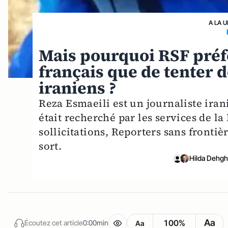
A LA 
Mais pourquoi RSF préfè
français que de tenter d
iraniens ?
Reza Esmaeili est un journaliste irani
était recherché par les services de l
sollicitations, Reporters sans frontiè
sort.
Hilda Dehgh
Aa
100%
Écoutez cet article
0:00min
Aa