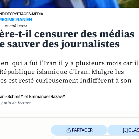
UNE
›
DÉCRYPTAGES
›
MÉDIA
REGIME IRANIEN
22 août 2024
re-t-il censurer des médias
e sauver des journalistes
en qui a fui l’Iran il y a plusieurs mois car i
a République islamique d’Iran. Malgré les
res est resté curieusement indifférent à son
ani-Schmit
et
Emmanuel Razavi
4 min de lecture
PARTAGER
CLAS