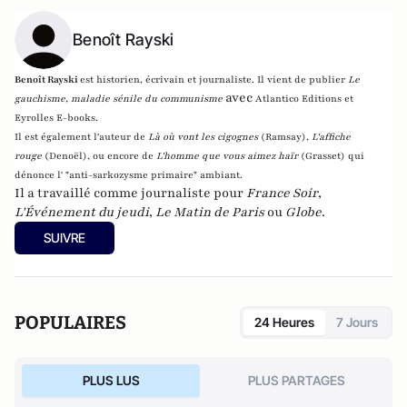
Benoît Rayski
Benoît Rayski
est historien, écrivain et journaliste. Il vient de publier
Le
avec
gauchisme, maladie sénile du communisme
Atlantico Editions et
Eyrolles E-books.
Il est également l'auteur de
Là où vont les cigognes
(Ramsay),
L'affiche
rouge
(Denoël), ou encore de
L'homme que vous aimez haïr
(Grasset)
qui
dénonce l' "anti-sarkozysme primaire" ambiant.
Il a travaillé comme journaliste pour
France Soir
,
L'Événement du jeudi
,
Le Matin de Paris
ou
Globe
.
SUIVRE
POPULAIRES
24 Heures
7 Jours
PLUS LUS
PLUS PARTAGES