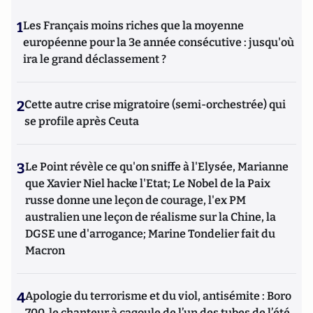
1
Les Français moins riches que la moyenne
européenne pour la 3e année consécutive : jusqu'où
ira le grand déclassement ?
2
Cette autre crise migratoire (semi-orchestrée) qui
se profile après Ceuta
3
Le Point révèle ce qu'on sniffe à l'Elysée, Marianne
que Xavier Niel hacke l'Etat; Le Nobel de la Paix
russe donne une leçon de courage, l'ex PM
australien une leçon de réalisme sur la Chine, la
DGSE une d'arrogance; Marine Tondelier fait du
Macron
4
Apologie du terrorisme et du viol, antisémite : Boro
700, le chanteur à cagoule de l’un des tubes de l’été