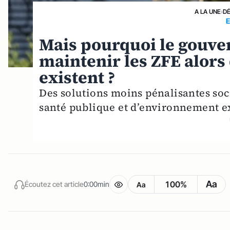
A LA UNE
›
D
Mais pourquoi le gouver
maintenir les ZFE alors
existent ?
Des solutions moins pénalisantes soc
santé publique et d’environnement ex
Aa
100%
Écoutez cet article
0:00min
Aa