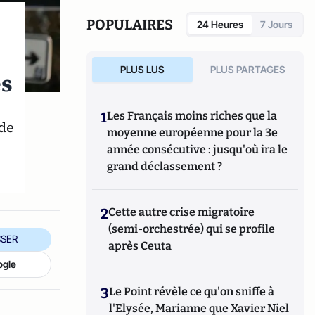
POPULAIRES
24 Heures
7 Jours
PLUS LUS
PLUS PARTAGES
es
1
Les Français moins riches que la
 de
moyenne européenne pour la 3e
année consécutive : jusqu'où ira le
grand déclassement ?
2
Cette autre crise migratoire
(semi-orchestrée) qui se profile
SER
après Ceuta
ogle
3
Le Point révèle ce qu'on sniffe à
l'Elysée, Marianne que Xavier Niel