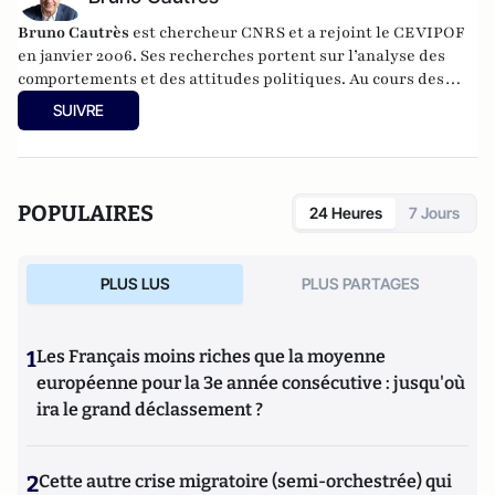
Bruno Cautrès
est chercheur CNRS et a rejoint le CEVIPOF
en janvier 2006. Ses recherches portent sur l’analyse des
comportements et des attitudes politiques. Au cours des
années récentes, il a participé à différentes recherches
SUIVRE
françaises ou européennes portant sur la participation
politique, le vote et les élections. Il a développé d’autres
directions de recherche mettant en évidence les clivages
sociaux et politiques liés à l’Europe et à l’intégration
POPULAIRES
24 Heures
7 Jours
européenne dans les électorats et les opinions publiques. Il
est notamment l'auteur de
Les européens aiment-ils
(toujours) l'Europe ?
(éditions de La Documentation
PLUS LUS
PLUS PARTAGES
Française, 2014) et
Histoire d’une révolution électorale
(2015-2018)
avec Anne Muxel (Classiques Garnier, 2019).
1
Les Français moins riches que la moyenne
européenne pour la 3e année consécutive : jusqu'où
ira le grand déclassement ?
2
Cette autre crise migratoire (semi-orchestrée) qui