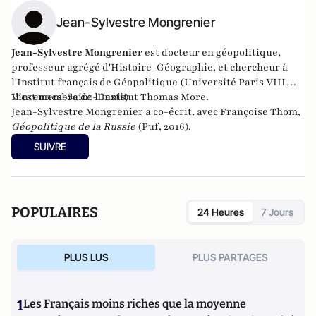
Jean-Sylvestre Mongrenier
Jean-Sylvestre Mongrenier
est docteur en géopolitique,
professeur agrégé d'Histoire-Géographie, et chercheur à
l'Institut français de Géopolitique (Université Paris VIII
Vincennes-Saint-Denis).
Il est membre de l
'Institut Thomas More
.
Jean-Sylvestre Mongrenier a co-écrit, avec Françoise Thom,
Géopolitique de la Russie
(Puf, 2016).
SUIVRE
POPULAIRES
24 Heures
7 Jours
PLUS LUS
PLUS PARTAGES
1
Les Français moins riches que la moyenne