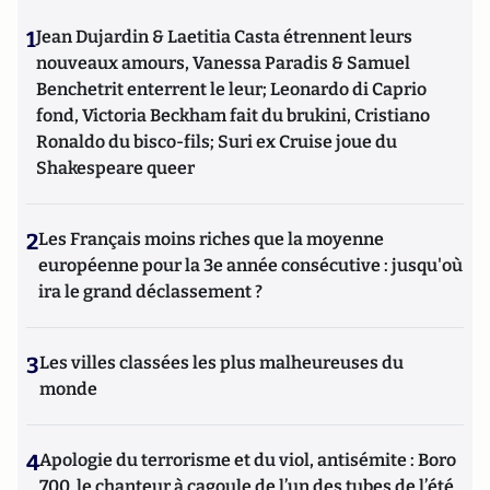
1
Jean Dujardin & Laetitia Casta étrennent leurs
nouveaux amours, Vanessa Paradis & Samuel
Benchetrit enterrent le leur; Leonardo di Caprio
fond, Victoria Beckham fait du brukini, Cristiano
Ronaldo du bisco-fils; Suri ex Cruise joue du
Shakespeare queer
2
Les Français moins riches que la moyenne
européenne pour la 3e année consécutive : jusqu'où
ira le grand déclassement ?
3
Les villes classées les plus malheureuses du
monde
4
Apologie du terrorisme et du viol, antisémite : Boro
700, le chanteur à cagoule de l’un des tubes de l’été