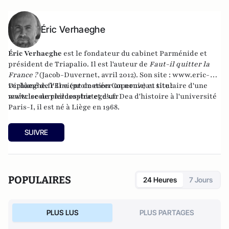
Éric Verhaeghe
Éric Verhaeghe
est le fondateur du
cabinet Parménide
et
président de
Triapalio
. Il est l'auteur de
Faut-il quitter la
France ?
(Jacob-Duvernet, avril 2012). Son site :
www.eric-
verhaeghe.fr
Diplômé de l'Ena (promotion Copernic) et titulaire d'une
Il vient de créer un nouveau site :
www.lecourrierdesstrateges.fr
maîtrise de philosophie et d'un Dea d'histoire à l'université
Paris-I, il est né à Liège en 1968.
SUIVRE
POPULAIRES
24 Heures
7 Jours
PLUS LUS
PLUS PARTAGES