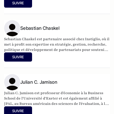
SUIVRE
Sebastian Chaskel
Sebastian Chaskel est partenaire associé chez Instiglio, où il
met à profit son expertise en stratégie, gestion, recherche,
politique et développement de partenariats pour soutenir
la mission, les partenaires et les clients d'Instiglio. Avant de
SUIVRE
rejoindre Instiglio, Sebastian Chaskel a passé une demi-
décennie chez Innovations for Poverty Action (IPA), où il a
fondé et dirigé les programmes nationaux de la Colombie et
de la République dominicaine, dirigé le programme Peace
and Recovery et, plus récemment, géré la réponse phare de
Julian C. Jamison
l'organisation au COVID-19 en aidant et en soutenant les
gouvernements de 10 pays avec des données et des analyses
Julian C. Jamison est professeur d'économie à la Business
rapides. Sebastian Chaskel a également occupé des postes
School de l'Université d'Exeter et est également affilié à
de recherche et de gestion de programme au Government
JPAL, au Bureau américain des sciences de l'évaluation, à la
Performance Lab de la Harvard Kennedy School, au Council
Banque mondiale et à l'Université d'Oxford (Global
SUIVRE
on Foreign Relations, à la Fondation Cerrejón et à