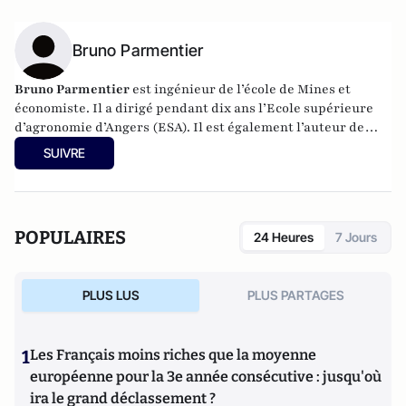
Bruno Parmentier
Bruno Parmentier
est ingénieur de l’école de Mines et
économiste. Il a dirigé pendant dix ans l’Ecole supérieure
d’agronomie d’Angers (ESA). Il est également l’auteur de
livres sur les enjeux alimentaires :
Faim zéro
,
Manger tous
SUIVRE
et bien
et
Nourrir l’humanité
. Aujourd’hui, il est
conférencier et tient un blog
nourrir-manger.fr
.
POPULAIRES
24 Heures
7 Jours
PLUS LUS
PLUS PARTAGES
1
Les Français moins riches que la moyenne
européenne pour la 3e année consécutive : jusqu'où
ira le grand déclassement ?