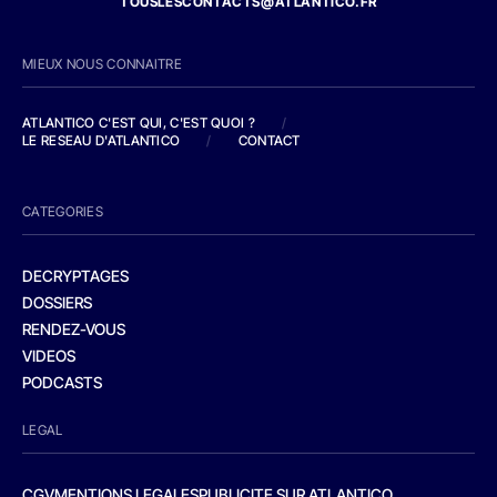
TOUSLESCONTACTS@ATLANTICO.FR
MIEUX NOUS CONNAITRE
ATLANTICO C'EST QUI, C'EST QUOI ?
/
LE RESEAU D'ATLANTICO
/
CONTACT
CATEGORIES
DECRYPTAGES
DOSSIERS
RENDEZ-VOUS
VIDEOS
PODCASTS
LEGAL
CGV
MENTIONS LEGALES
PUBLICITE SUR ATLANTICO