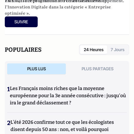
PME sur leur programme de recherche et développement.
En 2014 il a reçu la médaille d’Or au Grand Prix de
l’Innovation Digitale dans la catégorie « Entreprise
optimisée ».
SUIVRE
POPULAIRES
24 Heures
7 Jours
PLUS LUS
PLUS PARTAGES
1
Les Français moins riches que la moyenne
européenne pour la 3e année consécutive : jusqu'où
ira le grand déclassement ?
2
L’été 2026 confirme tout ce que les écologistes
disent depuis 50 ans : non, et voilà pourquoi