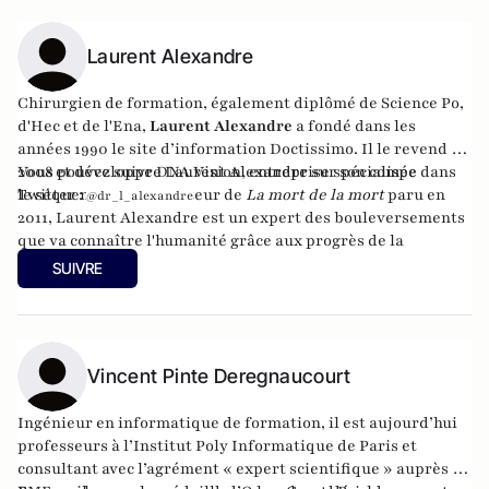
Laurent Alexandre
Chirurgien de formation, également diplômé de Science Po,
d'Hec et de l'Ena,
Laurent Alexandre
a fondé dans les
années 1990 le site d’information
Doctissimo
. Il le revend en
2008 et développe
Vous pouvez suivre Laurent Alexandre sur son compe
DNA Vision
, entreprise spécialisée dans
le séquençage ADN. Auteur de
Twitter :
La mort de la mort
paru en
@dr_l_alexandre
2011, Laurent Alexandre est un expert des bouleversements
que va connaître l'humanité grâce aux progrès de la
biotechnologie.
SUIVRE
Vincent Pinte Deregnaucourt
Ingénieur en informatique de formation, il est aujourd’hui
professeurs à l’Institut Poly Informatique de Paris et
consultant avec l’agrément « expert scientifique » auprès de