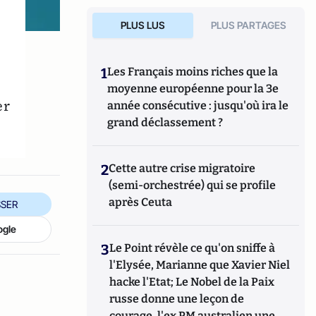
PLUS LUS
PLUS PARTAGES
1
Les Français moins riches que la
moyenne européenne pour la 3e
er
année consécutive : jusqu'où ira le
grand déclassement ?
2
Cette autre crise migratoire
(semi-orchestrée) qui se profile
après Ceuta
SER
ogle
3
Le Point révèle ce qu'on sniffe à
l'Elysée, Marianne que Xavier Niel
hacke l'Etat; Le Nobel de la Paix
russe donne une leçon de
courage, l'ex PM australien une