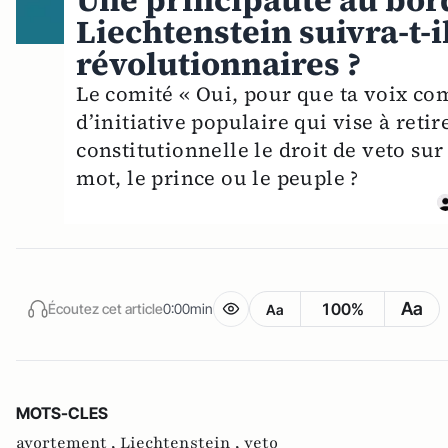
Une principauté au bord
Liechtenstein suivra-t-
révolutionnaires ?
Le comité « Oui, pour que ta voix com
d’initiative populaire qui vise à reti
constitutionnelle le droit de veto sur
mot, le prince ou le peuple ?
Aa
100%
Écoutez cet article
0:00min
Aa
MOTS-CLES
avortement ,
Liechtenstein ,
veto