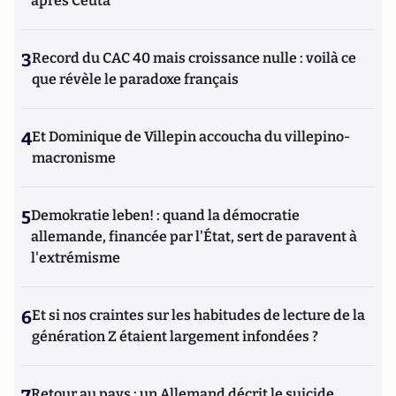
après Ceuta
3
Record du CAC 40 mais croissance nulle : voilà ce
que révèle le paradoxe français
4
Et Dominique de Villepin accoucha du villepino-
macronisme
5
Demokratie leben! : quand la démocratie
allemande, financée par l'État, sert de paravent à
l'extrémisme
6
Et si nos craintes sur les habitudes de lecture de la
génération Z étaient largement infondées ?
7
Retour au pays : un Allemand décrit le suicide