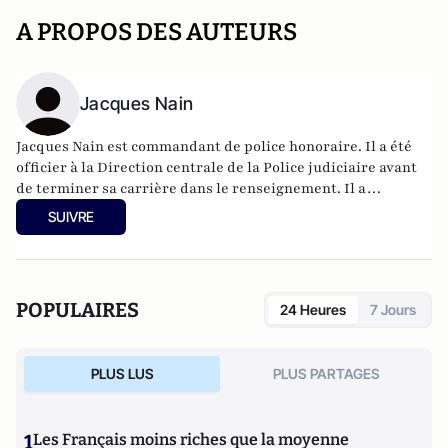
A PROPOS DES AUTEURS
Jacques Nain
Jacques Nain est commandant de police honoraire. Il a été
officier à la Direction centrale de la Police judiciaire avant
de terminer sa carrière dans le renseignement. Il a
notamment publié
Secret Défense, la Protection de la raison
SUIVRE
d'Etat (L'esprit du Livre - 2009)
.
POPULAIRES
24 Heures
7 Jours
PLUS LUS
PLUS PARTAGES
1
Les Français moins riches que la moyenne