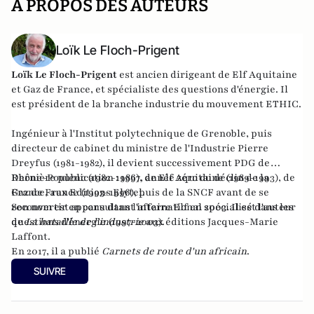
A PROPOS DES AUTEURS
Loïk Le Floch-Prigent
Loïk Le Floch-Prigent
est ancien dirigeant de Elf Aquitaine
et Gaz de France, et spécialiste des questions d'énergie. Il
est président de la branche industrie du mouvement ETHIC.
Ingénieur à l'Institut polytechnique de Grenoble, puis
directeur de cabinet du ministre de l'Industrie Pierre
Dreyfus (1981-1982), il devient successivement PDG de
Rhône-Poulenc (1982-1986), de Elf Aquitaine (1989-1993), de
Dernière publication :
1997, année zéro du déclin de la
Gaz de France (1993-1996), puis de la SNCF avant de se
France
, aux Editions Elytel.
reconvertir en consultant international spécialisé dans les
Son nom est apparu dans l'affaire Elf en 2003. Il est l'auteur
questions d'énergie (1997-2003).
de
La bataille de l'industrie
aux éditions Jacques-Marie
Laffont.
En 2017, il a publié
Carnets de route d'un africain
.
SUIVRE