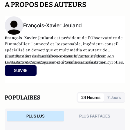
A PROPOS DES AUTEURS
François-Xavier Jeuland
François-Xavier Jeuland
est président de l’Observatoire de
l'Immobilier Connecté et Responsable, ingénieur-conseil
spécialisé en domotique et multimédia et auteur de
plusieurs livres de référence dans le domaine dont
Il est l'auteur de
La maison communicante. Réussir son
la
installation domotique et multimédia
Maison Communicante
– Réussir son installation
aux éditions Eyrolles.
domotique et multimédia (4e édition – Eyrolles).
SUIVRE
POPULAIRES
24 Heures
7 Jours
PLUS LUS
PLUS PARTAGES