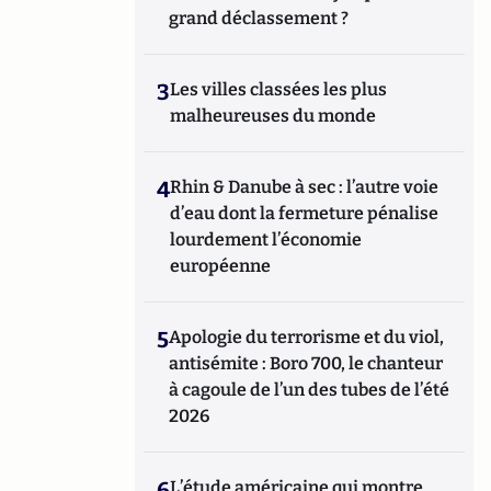
grand déclassement ?
3
Les villes classées les plus
malheureuses du monde
4
Rhin & Danube à sec : l’autre voie
d’eau dont la fermeture pénalise
lourdement l’économie
européenne
5
Apologie du terrorisme et du viol,
antisémite : Boro 700, le chanteur
à cagoule de l’un des tubes de l’été
2026
6
L’étude américaine qui montre