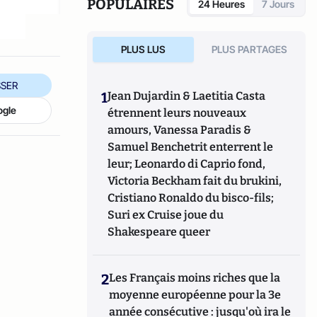
POPULAIRES
24 Heures
7 Jours
PLUS LUS
PLUS PARTAGES
SER
1
Jean Dujardin & Laetitia Casta
ogle
étrennent leurs nouveaux
amours, Vanessa Paradis &
Samuel Benchetrit enterrent le
leur; Leonardo di Caprio fond,
Victoria Beckham fait du brukini,
Cristiano Ronaldo du bisco-fils;
Suri ex Cruise joue du
Shakespeare queer
2
Les Français moins riches que la
moyenne européenne pour la 3e
année consécutive : jusqu'où ira le