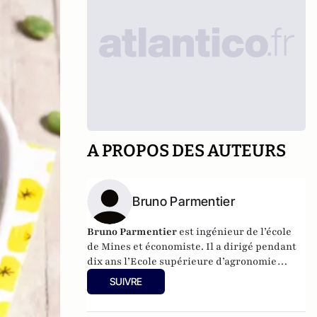
A PROPOS DES AUTEURS
Bruno Parmentier
Bruno Parmentier
est ingénieur de l’école
de Mines et économiste. Il a dirigé pendant
dix ans l’Ecole supérieure d’agronomie
d’Angers (ESA). Il est également l’auteur de
SUIVRE
livres sur les enjeux alimentaires :
Faim
zéro
,
Manger tous et bien
et
Nourrir