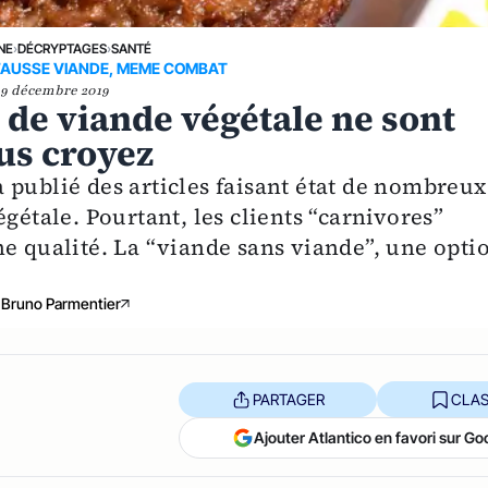
NE
›
DÉCRYPTAGES
›
SANTÉ
 FAUSSE VIANDE, MEME COMBAT
9 décembre 2019
de viande végétale ne sont
us croyez
 publié des articles faisant état de nombreux
gétale. Pourtant, les clients “carnivores”
ne qualité. La “viande sans viande”, une opti
Bruno Parmentier
PARTAGER
CLAS
Ajouter Atlantico en favori sur Go