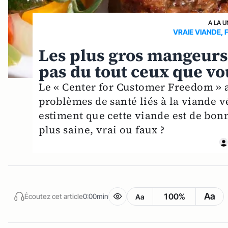
A LA U
VRAIE VIANDE,
Les plus gros mangeurs 
pas du tout ceux que vo
Le « Center for Customer Freedom » a
problèmes de santé liés à la viande vé
estiment que cette viande est de bon
plus saine, vrai ou faux ?
Aa
100%
Écoutez cet article
0:00min
Aa