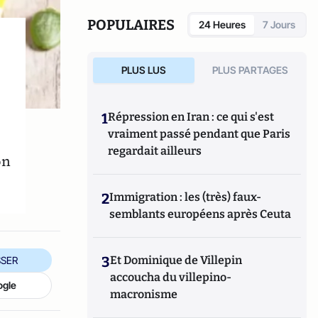
l’humanité
. Aujourd’hui, il est conférencier
et tient un blog
nourrir-manger.fr
.
POPULAIRES
24 Heures
7 Jours
PLUS LUS
PLUS PARTAGES
1
Répression en Iran : ce qui s'est
vraiment passé pendant que Paris
regardait ailleurs
on
2
Immigration : les (très) faux-
semblants européens après Ceuta
3
Et Dominique de Villepin
SER
accoucha du villepino-
ogle
macronisme