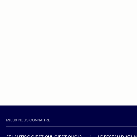
MIEUX NOUS CONNAITRE
ATLANTICO C'EST QUI, C'EST QUOI ?
/
LE RESEAU D'ATL