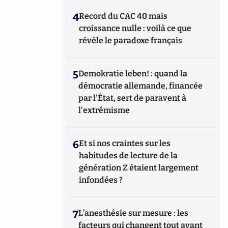
4
Record du CAC 40 mais
croissance nulle : voilà ce que
révèle le paradoxe français
5
Demokratie leben! : quand la
démocratie allemande, financée
par l'État, sert de paravent à
l'extrémisme
6
Et si nos craintes sur les
habitudes de lecture de la
génération Z étaient largement
infondées ?
7
L’anesthésie sur mesure : les
facteurs qui changent tout avant