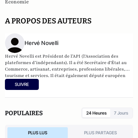
Economie
A PROPOS DES AUTEURS
Hervé Novelli
Hervé Novelli est Président de l’API (l'Association des
plateformes d’indépendants). Il a été Secrétaire d'État au
Commerce, artisanat, entreprises, professions libérales,
tourisme et services. Il était également député européen
jusqu'en 2002, et député d'Indre-et-Loire jusqu'en 2007.
SUIVRE
POPULAIRES
24 Heures
7 Jours
PLUS LUS
PLUS PARTAGES