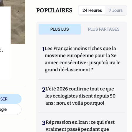
POPULAIRES
24 Heures
7 Jours
PLUS LUS
PLUS PARTAGES
e.
1
Les Français moins riches que la
moyenne européenne pour la 3e
année consécutive : jusqu'où ira le
grand déclassement ?
2
L’été 2026 confirme tout ce que
les écologistes disent depuis 50
SER
ans : non, et voilà pourquoi
ogle
3
Répression en Iran : ce qui s'est
vraiment passé pendant que