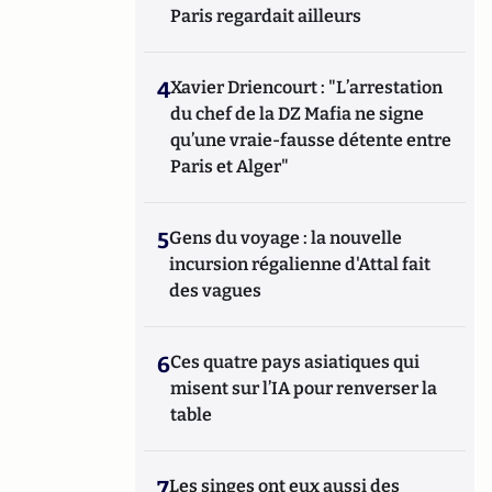
Paris regardait ailleurs
4
Xavier Driencourt : "L’arrestation
du chef de la DZ Mafia ne signe
qu’une vraie-fausse détente entre
Paris et Alger"
5
Gens du voyage : la nouvelle
incursion régalienne d'Attal fait
des vagues
6
Ces quatre pays asiatiques qui
misent sur l’IA pour renverser la
table
7
Les singes ont eux aussi des