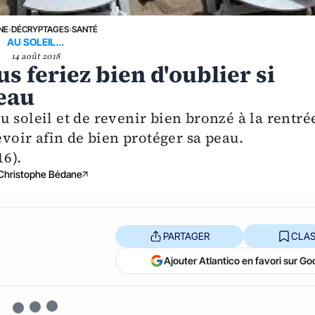
NE
›
DÉCRYPTAGES
›
SANTÉ
AU SOLEIL...
14 août 2018
s feriez bien d'oublier si
peau
 au soleil et de revenir bien bronzé à la rentré
evoir afin de bien protéger sa peau.
16).
Christophe Bédane
PARTAGER
CLAS
Ajouter Atlantico en favori sur Go