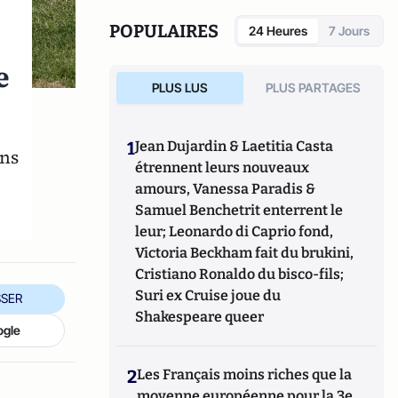
POPULAIRES
24 Heures
7 Jours
e
PLUS LUS
PLUS PARTAGES
1
Jean Dujardin & Laetitia Casta
ons
étrennent leurs nouveaux
amours, Vanessa Paradis &
Samuel Benchetrit enterrent le
leur; Leonardo di Caprio fond,
Victoria Beckham fait du brukini,
Cristiano Ronaldo du bisco-fils;
Suri ex Cruise joue du
SER
Shakespeare queer
ogle
2
Les Français moins riches que la
moyenne européenne pour la 3e