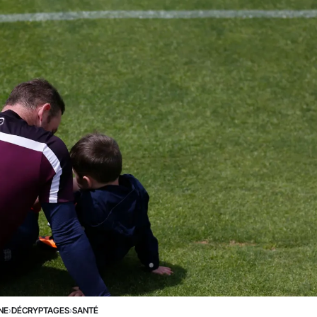
NE
›
DÉCRYPTAGES
›
SANTÉ