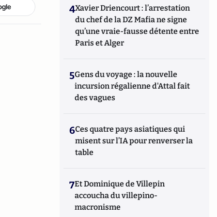
ogle
4
Xavier Driencourt : l’arrestation
du chef de la DZ Mafia ne signe
qu’une vraie-fausse détente entre
Paris et Alger
5
Gens du voyage : la nouvelle
incursion régalienne d'Attal fait
des vagues
6
Ces quatre pays asiatiques qui
misent sur l’IA pour renverser la
table
7
Et Dominique de Villepin
accoucha du villepino-
macronisme