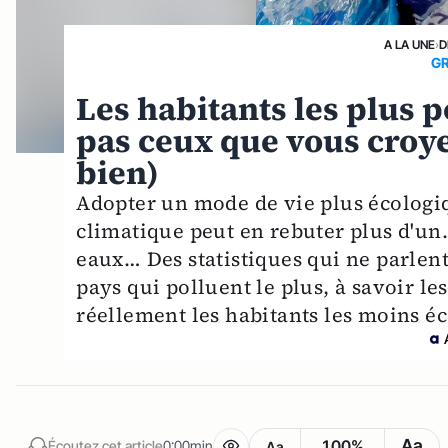
A LA UNE
›
D
G
Les habitants les plus p
pas ceux que vous croyez
bien)
Adopter un mode de vie plus écologiq
climatique peut en rebuter plus d'un.
eaux… Des statistiques qui ne parlent
pays qui polluent le plus, à savoir le
réellement les habitants les moins éc
Aa
100%
Écoutez cet article
0:00min
Aa