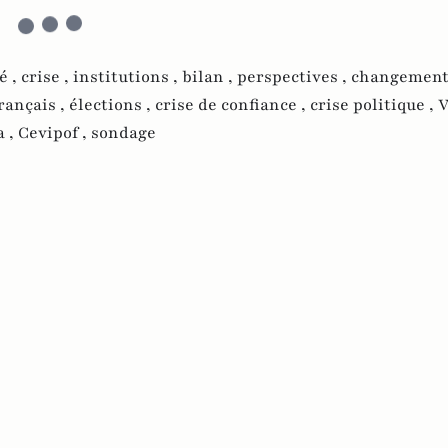
é ,
crise ,
institutions ,
bilan ,
perspectives ,
changement
rançais ,
élections ,
crise de confiance ,
crise politique ,
V
a ,
Cevipof ,
sondage