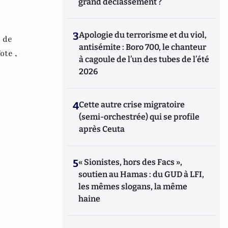
grand déclassement ?
3
Apologie du terrorisme et du viol,
 de
antisémite : Boro 700, le chanteur
ote ,
à cagoule de l’un des tubes de l’été
2026
4
Cette autre crise migratoire
(semi-orchestrée) qui se profile
après Ceuta
5
« Sionistes, hors des Facs »,
soutien au Hamas : du GUD à LFI,
les mêmes slogans, la même
haine