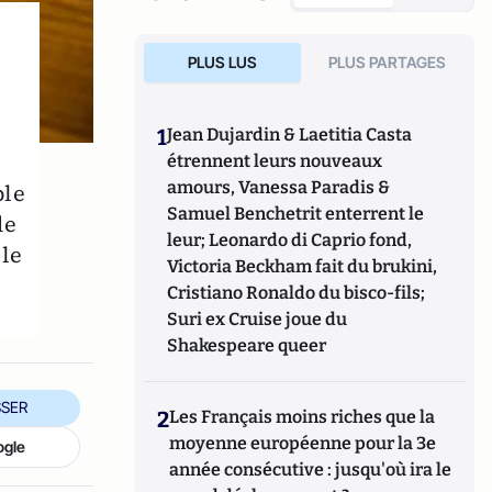
PLUS LUS
PLUS PARTAGES
1
Jean Dujardin & Laetitia Casta
étrennent leurs nouveaux
amours, Vanessa Paradis &
ble
Samuel Benchetrit enterrent le
de
leur; Leonardo di Caprio fond,
le
Victoria Beckham fait du brukini,
Cristiano Ronaldo du bisco-fils;
Suri ex Cruise joue du
Shakespeare queer
SER
2
Les Français moins riches que la
moyenne européenne pour la 3e
ogle
année consécutive : jusqu'où ira le