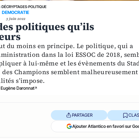
E
›
DÉCRYPTAGES
›
POLITIQUE
DEMOCRATIE
3 juin 2022
es politiques qu’ils
reurs
out du moins en principe. Le politique, qui a
’administration dans la loi ESSOC de 2018, sem
ppliquer à lui-même et les évènements du Sta
igue des Champions semblent malheureusement 
ités s’impose.
Eugène Daronnat
PARTAGER
CLAS
Ajouter Atlantico en favori sur Go