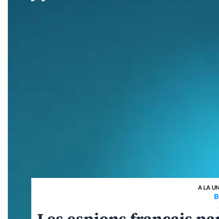
A LA U
B