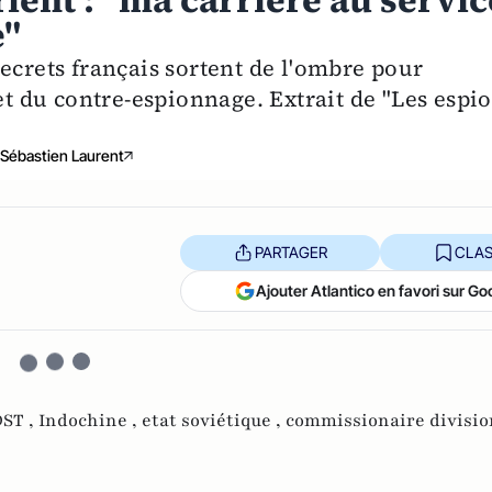
lent : "ma carrière au servic
e"
ecrets français sortent de l'ombre pour
 et du contre-espionnage. Extrait de "Les espi
Sébastien Laurent
PARTAGER
CLAS
Ajouter Atlantico en favori sur Go
ST ,
Indochine ,
etat soviétique ,
commissionaire divisio