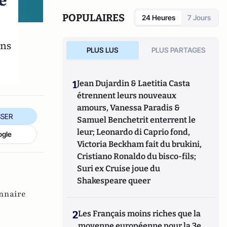
e
POPULAIRES
24 Heures
7 Jours
ons
PLUS LUS
PLUS PARTAGES
1
Jean Dujardin & Laetitia Casta
étrennent leurs nouveaux
amours, Vanessa Paradis &
SER
Samuel Benchetrit enterrent le
leur; Leonardo di Caprio fond,
ogle
Victoria Beckham fait du brukini,
Cristiano Ronaldo du bisco-fils;
Suri ex Cruise joue du
Shakespeare queer
nnaire
2
Les Français moins riches que la
moyenne européenne pour la 3e