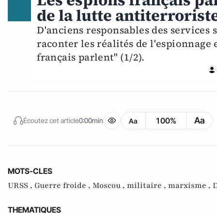
Les espions français par
de la lutte antiterrorist
D'anciens responsables des services s
raconter les réalités de l'espionnage
français parlent" (1/2).
Aa
100%
Écoutez cet article
0:00min
Aa
MOTS-CLES
URSS ,
Guerre froide ,
Moscou ,
militaire ,
marxisme ,
D
THEMATIQUES