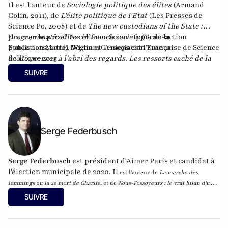
Il est l'auteur de
Sociologie politique des élites
(Armand
Colin, 2011), de
L'élite politique de l'Etat
(Les Presses de
Science Po, 2008) et de
The new custodians of the State :
programmatic elites in french society
Il a reçu le prix d’Excellence Scientifique de la
(Transaction
publishers, 2010). William Genieys est l’auteur
Fondation Mattéi Dogan et Association Française de Science
de
Politique 2013.
Gouverner à l’abri des regards
.
Les ressorts caché de la
réussite de l’Obamacare
(Presses de Sciences Po [septembre
SUIVRE
2020])
Serge Federbusch
Serge Federbusch
est président d'Aimer Paris et candidat à
l'élection municipale de 2020. Il
est l'auteur de
La marche des
lemmings ou la 2e mort de Charlie
, et de
Nous-Fossoyeurs : le vrai bilan d'un
fatal quinquennat
, chez Plon.
SUIVRE