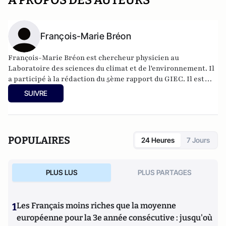
A PROPOS DES AUTEURS
François-Marie Bréon
François-Marie Bréon est chercheur physicien au
Laboratoire des sciences du climat et de l'environnement. Il
a participé à la rédaction du 5ème rapport du GIEC. Il est
spécialiste de l'utilisation des données satellitaires pour
SUIVRE
comprendre le climat de la Terre. François-Marie Bréon est
aussi porte-parole de l'Association française pour
l'information scientifique (Afis).
POPULAIRES
24 Heures
7 Jours
PLUS LUS
PLUS PARTAGES
1
Les Français moins riches que la moyenne
européenne pour la 3e année consécutive : jusqu'où