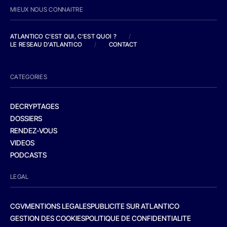
MIEUX NOUS CONNAITRE
ATLANTICO C'EST QUI, C'EST QUOI ?
/
LE RESEAU D'ATLANTICO
/
CONTACT
CATEGORIES
DECRYPTAGES
DOSSIERS
RENDEZ-VOUS
VIDEOS
PODCASTS
LEGAL
CGV
MENTIONS LEGALES
PUBLICITE SUR ATLANTICO
GESTION DES COOKIES
POLITIQUE DE CONFIDENTIALITE