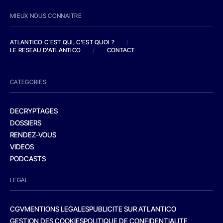
MIEUX NOUS CONNAITRE
ATLANTICO C'EST QUI, C'EST QUOI ?
/
LE RESEAU D'ATLANTICO
/
CONTACT
CATEGORIES
DECRYPTAGES
DOSSIERS
RENDEZ-VOUS
VIDEOS
PODCASTS
LEGAL
CGV
MENTIONS LEGALES
PUBLICITE SUR ATLANTICO
GESTION DES COOKIES
POLITIQUE DE CONFIDENTIALITE