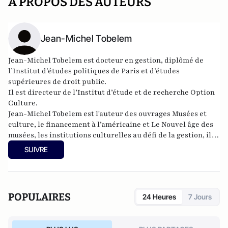
A PROPOS DES AUTEURS
Jean-Michel Tobelem
Jean-Michel Tobelem est docteur en gestion, diplômé de
l’Institut d’études politiques de Paris et d’études
supérieures de droit public.
Il est directeur de l’Institut d’étude et de recherche Option
Culture.
Jean-Michel Tobelem est l'auteur des ouvrages
Musées et
culture, le financement à l’américaine
et
Le Nouvel âge des
musées, les institutions culturelles au défi de la gestion
, il
dirige une collection consacrée à la gestion de la culture et
SUIVRE
anime le blog
www.option-culture.com
POPULAIRES
24 Heures
7 Jours