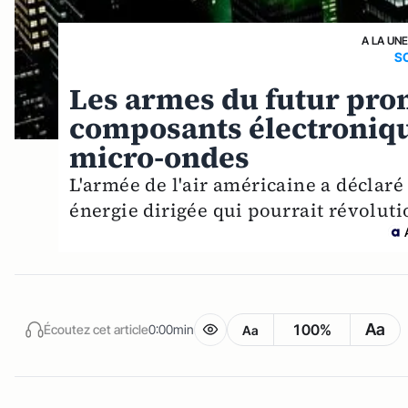
A LA UNE
S
Les armes du futur prom
composants électroniq
micro-ondes
L'armée de l'air américaine a déclaré
énergie dirigée qui pourrait révoluti
Aa
100%
Écoutez cet article
0:00min
Aa