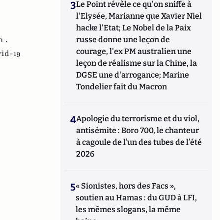
3
Le Point révèle ce qu'on sniffe à
l'Elysée, Marianne que Xavier Niel
hacke l'Etat; Le Nobel de la Paix
n ,
russe donne une leçon de
courage, l'ex PM australien une
id-19
leçon de réalisme sur la Chine, la
DGSE une d'arrogance; Marine
Tondelier fait du Macron
4
Apologie du terrorisme et du viol,
antisémite : Boro 700, le chanteur
à cagoule de l’un des tubes de l’été
2026
5
« Sionistes, hors des Facs »,
soutien au Hamas : du GUD à LFI,
les mêmes slogans, la même