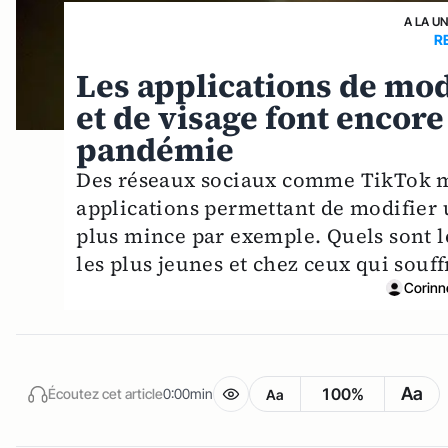
A LA U
R
Les applications de mod
et de visage font encore
pandémie
Des réseaux sociaux comme TikTok me
applications permettant de modifier 
plus mince par exemple. Quels sont le
les plus jeunes et chez ceux qui souff
Corinn
Aa
100%
Écoutez cet article
0:00min
Aa