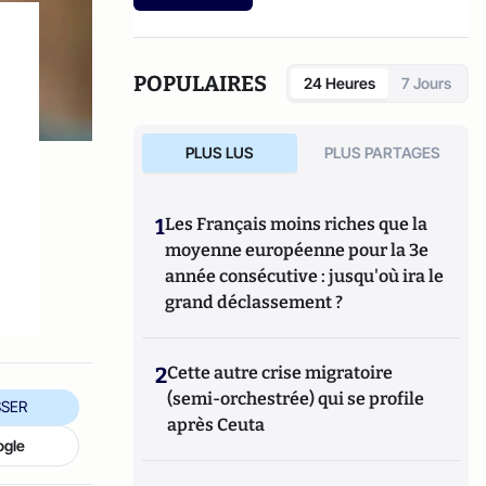
POPULAIRES
24 Heures
7 Jours
PLUS LUS
PLUS PARTAGES
1
Les Français moins riches que la
moyenne européenne pour la 3e
année consécutive : jusqu'où ira le
grand déclassement ?
2
Cette autre crise migratoire
(semi-orchestrée) qui se profile
SER
après Ceuta
ogle