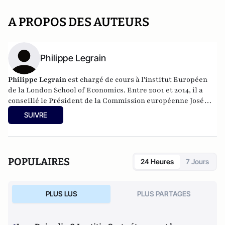
A PROPOS DES AUTEURS
Philippe Legrain
Philippe Legrain
est chargé de cours à l'institut Européen
de la London School of Economics. Entre 2001 et 2014, il a
conseillé le Président de la Commission européenne José
Manuel Barroso. Son dernier livre :
European Spring: Why Our
SUIVRE
Economies and Politics are in a Mess – and How to Put Them Right
.
POPULAIRES
24 Heures
7 Jours
PLUS LUS
PLUS PARTAGES