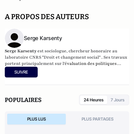
A PROPOS DES AUTEURS
Serge Karsenty
Serge Karsenty
est sociologue, chercheur honoraire au
laboratoire CNRS "Droit et changement social" . Ses travaux
portent principalement sur l'é
valuation des politiques
publiques sur les drogues et toxicomanies.
SUIVRE
POPULAIRES
24 Heures
7 Jours
PLUS LUS
PLUS PARTAGES