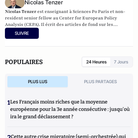
Nicolas Tenzer
Nicolas Tenzer
est enseignant à Sciences Po Paris et non-
resident senior fellow au Center for European Policy
Analysis (CEPA). Il écrit des articles de fond sur les
questions internationales et de sécurité notamment sur son
SUIVRE
blog
Tenzer Strategics
(149 articles parus à ce jour). Il est
l’auteur de trois rapports officiels au gouvernement
français, de milliers d’articles dans la presse française et
internationale et de 24 ouvrages, dont les deux
POPULAIRES
24 Heures
7 Jours
derniers
Notre Guerre. Le crime et l’oubli : pour une pensée
stratégique
et
Fin de la politique des grandes
puissances
sont sortis en 2024 et 2025 aux Éditions de
PLUS LUS
PLUS PARTAGES
l’Observatoire.
1
Les Français moins riches que la moyenne
européenne pour la 3e année consécutive : jusqu'où
ira le grand déclassement ?
2
Cette autre crise migratoire (semi-orchestrée) qui