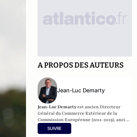
A PROPOS DES AUTEURS
Jean-Luc Demarty
Jean-Luc Demarty
est ancien Directeur
Général du Commerce Extérieur de la
Commission Européenne (2011-2019), ancien
Directeur Général Adjoint et Directeur
SUIVRE
Général de l'Agriculture de la Commission