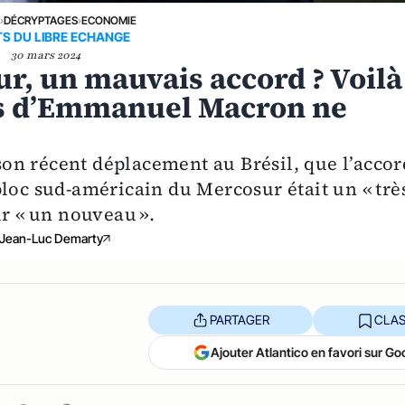
E
›
DÉCRYPTAGES
›
ECONOMIE
S DU LIBRE ECHANGE
30 mars 2024
ur, un mauvais accord ? Voilà
s d’Emmanuel Macron ne
on récent déplacement au Brésil, que l’accor
bloc sud-américain du Mercosur était un « trè
ir « un nouveau ».
Jean-Luc Demarty
PARTAGER
CLAS
Ajouter Atlantico en favori sur Go