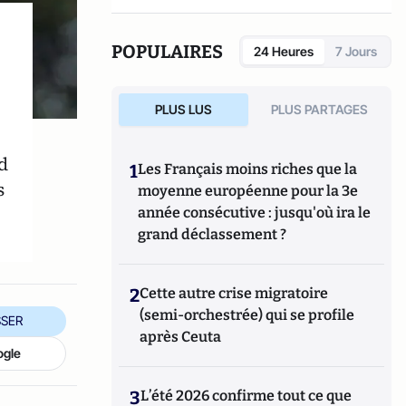
Européenne (2000-2010) et ancien
Conseiller au cabinet de Jacques Delors
(1981-1984; 1988-1995).
POPULAIRES
24 Heures
7 Jours
PLUS LUS
PLUS PARTAGES
d
1
Les Français moins riches que la
s
moyenne européenne pour la 3e
année consécutive : jusqu'où ira le
grand déclassement ?
2
Cette autre crise migratoire
(semi-orchestrée) qui se profile
SER
après Ceuta
ogle
3
L’été 2026 confirme tout ce que