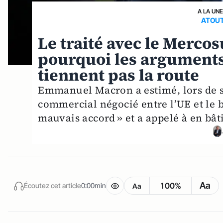
A LA UN
ATOUT
Le traité avec le Mercos
pourquoi les argument
tiennent pas la route
Emmanuel Macron a estimé, lors de s
commercial négocié entre l’UE et le 
mauvais accord » et a appelé à en bât
Aa
100%
Écoutez cet article
0:00min
Aa